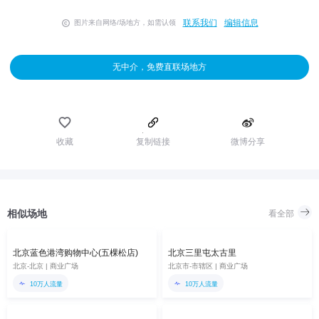
联系我们
编辑信息
图片来自网络/场地方，如需认领
无中介，免费直联场地方
收藏
复制链接
微博分享
相似场地
看全部
北京蓝色港湾购物中心(五棵松店)
北京三里屯太古里
北京-北京 | 商业广场
北京市-市辖区 | 商业广场
10万人流量
10万人流量