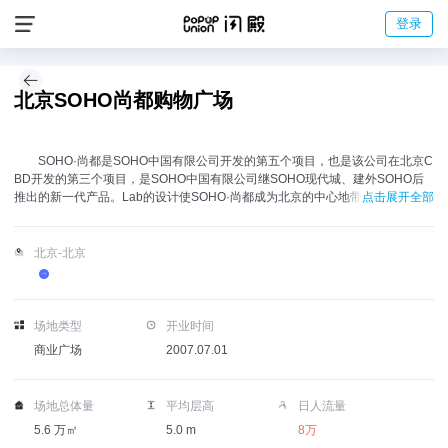
登录
北京SOHO尚都购物广场
SOHO·尚都是SOHO中国有限公司开发的第五个项目，也是该公司在北京C
BD开发的第三个项目，是SOHO中国有限公司继SOHO现代城、建外SOHO后
推出的新一代产品。Lab的设计使SOHO·尚都成为北京的中心地带一道独特的生
点击展开全部
机勃勃的都市风景线，它包括一条包括37000平米商铺的低层商业街，两座中等
高度的SOHO建筑。SOHO尚都内部设计借鉴了国外及香港大型商业超人气的设
计方案，80%以上的店铺是临街的开放式的店面设计，让人体验全新的购物感
北京-北京
觉。420余家商铺让每个店铺都成为风景，150米花园店面情
场地类型
开业时间
商业广场
2007.07.01
场地总体量
平均层高
日人流量
5.6 万㎡
5.0 m
8万