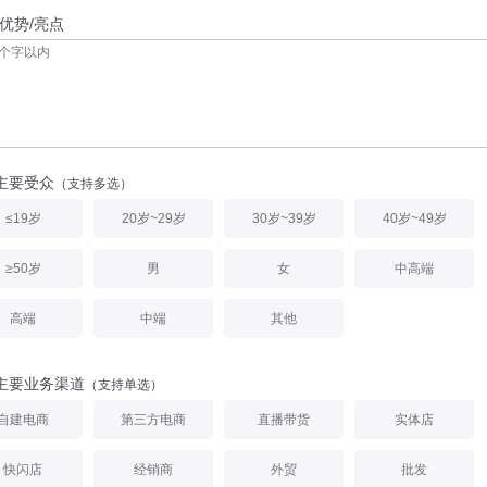
优势/亮点
主要受众
（支持多选）
≤19岁
20岁~29岁
30岁~39岁
40岁~49岁
≥50岁
男
女
中高端
高端
中端
其他
主要业务渠道
（支持单选）
自建电商
第三方电商
直播带货
实体店
快闪店
经销商
外贸
批发