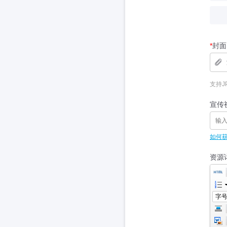
*
封面
支持J
宣传
如何
资源
字