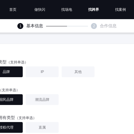
首页
做快闪
找场地
找跨界
找案例
基本信息
合作信息
1
2
类型
（支持单选）
品牌
IP
其他
（支持单选）
国民品牌
潮流品牌
拥有类型
（支持单选）
授权代理
直属