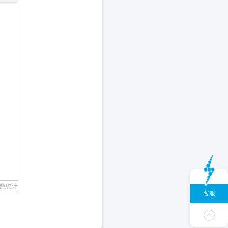
数统计
客服