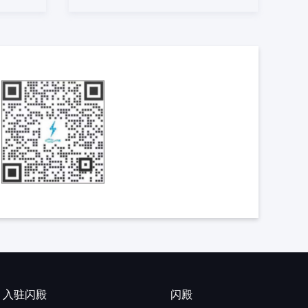
入驻闪殿
闪殿