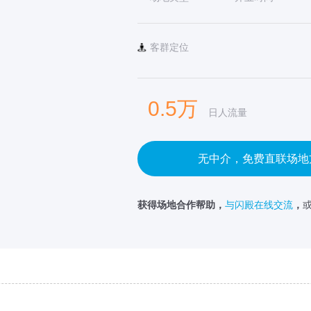
客群定位
0.5万
日人流量
无中介，免费直联场地
获得场地合作帮助，
与闪殿在线交流
，
或