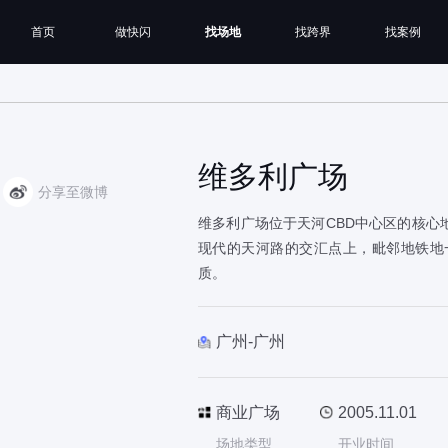
首页
做快闪
找场地
找跨界
找案例
维多利广场
分享至微博
维多利广场位于天河CBD中心区的核心
现代的天河路的交汇点上，毗邻地铁地
质。
广州-广州
商业广场
2005.11.01
场地类型
开业时间