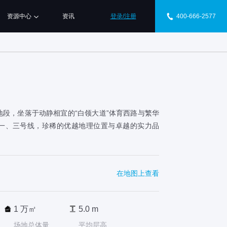
资源中心
资讯
登录/注册
400-666-2577
地段，坐落于动静相宜的“白领大道”体育西路与繁华
一、三号线，珍稀的优越地理位置与卓越的实力品
在地图上查看
1 万㎡
5.0 m
场地总体量
平均层高