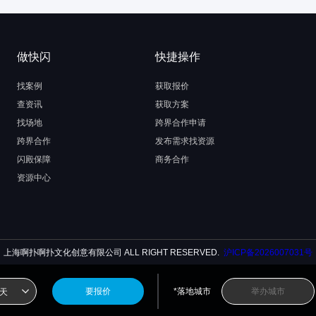
做快闪
快捷操作
找案例
获取报价
查资讯
获取方案
找场地
跨界合作申请
跨界合作
发布需求找资源
闪殿保障
商务合作
资源中心
上海啊扑啊扑文化创意有限公司 ALL RIGHT RESERVED.
沪ICP备2026007031号
要报价
*落地城市