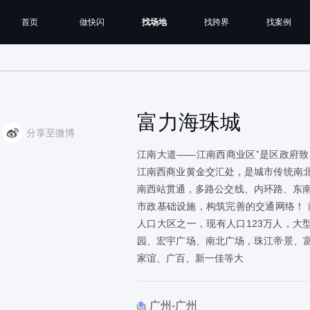
首页
做快闪
找场地
找跨界
找案例
富力海珠城
分享至微博
江南大道——江南西商业区”是区政府
江南西商业黄金交汇处，是城市传统南
南西站贯通，多路公交线、内环路、东南
市政基础设施，构筑完善的交通网络！
人口大区之一，现有人口123万人，大
园、宏宇广场、南北广场，珠江帝景、
家谊、广百、新一佳等大
广州-广州