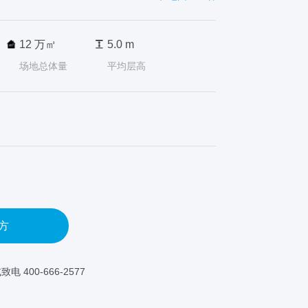
12 万㎡
5.0 m
场地总体量
平均层高
方
致电 400-666-2577