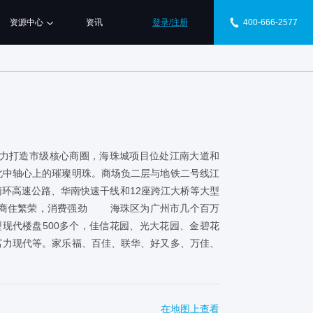
资源中心
资讯
登录/注册
400-666-2577
致力打造市级核心商圈，海珠城项目位处江南大道和
北中轴心上的璀璨明珠。商场负二层与地铁二号线江
环高速公路、华南快速干线和12座跨江大桥等大型
 商住繁荣，消费强劲 海珠区为广州市几个百万
型现代楼盘500多个，佳信花园、光大花园、金碧花
富力现代等。家乐福、百佳、联华、好又多、万佳、
在地图上查看