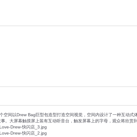
空间以Drew Bag巨型包造型打造空间视觉，空间内设计了一种互动式体验，
故事。大屏幕触摸屏上装有互动听音台，触发屏幕上的字母，观众将欣赏到对应的