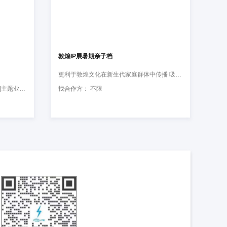
敦煌IP展暑期亲子档
更利于敦煌文化在新生代家庭群体中传播 吸引小朋友目光、兴趣
找合作方： 互联网 |快消 |服装 |游戏 |主题业态 |生活百货 |婴童产品 |不限 |
找合作方： 不限