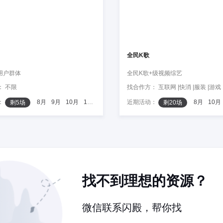
全民K歌
用户群体
全民K歌+级视频综艺
： 不限
：
8月
9月
10月
11月
12月
近期活动：
8月
10月
剩5场
剩20场
找不到理想的资源？
微信联系闪殿，帮你找