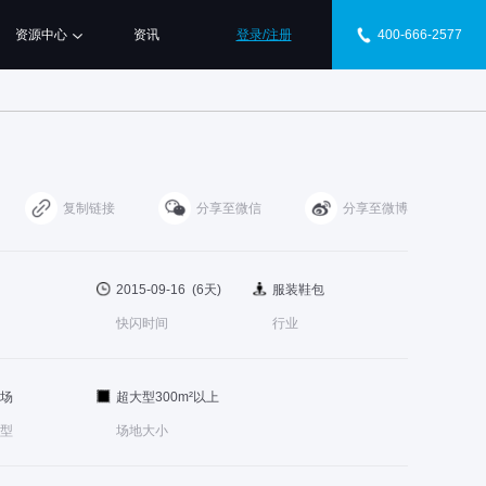
资源中心
资讯
登录/注册
400-666-2577
复制链接
分享至微信
分享至微博
2015-09-16 (6天)
服装鞋包
快闪时间
行业
场
超大型300m²以上
型
场地大小