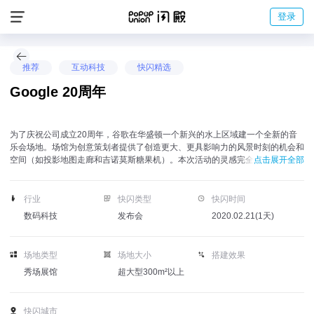
登录
推荐
互动科技
快闪精选
Google 20周年
为了庆祝公司成立20周年，谷歌在华盛顿一个新兴的水上区域建一个全新的音
乐会场地。场馆为创意策划者提供了创造更大、更具影响力的风景时刻的机会和
空间（如投影地图走廊和吉诺莫斯糖果机）。本次活动的灵感完全来自90年
点击展开全部
代，尽管设计有意怀旧，但它是以一种未来的方式执行的，以尊重谷歌的精神，
同时保持其创新和前瞻性品牌的完整性。
行业
快闪类型
快闪时间
数码科技
发布会
2020.02.21(1天)
场地类型
场地大小
搭建效果
秀场展馆
超大型300m²以上
快闪城市