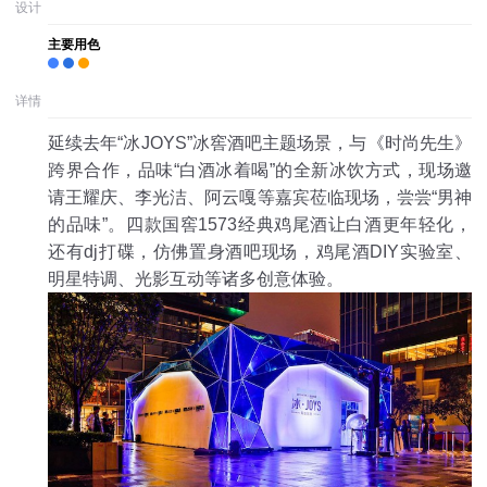
设计
主要用色
详情
延续去年“冰JOYS”冰窖酒吧主题场景，与《时尚先生》
跨界合作，品味“白酒冰着喝”的全新冰饮方式，现场邀
请王耀庆、李光洁、阿云嘎等嘉宾莅临现场，尝尝“男神
的品味”。四款国窖1573经典鸡尾酒让白酒更年轻化，
还有dj打碟，仿佛置身酒吧现场，鸡尾酒DIY实验室、
明星特调、光影互动等诸多创意体验。