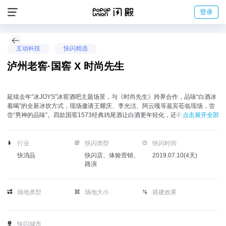
登录
互动科技
快闪精选
泸州老窖·国窖 X 时尚先生
延续去年“冰JOYS”冰窖酒吧主题场景，与《时尚先生》跨界合作，品味“白酒冰
着喝”的全新冰饮方式，现场邀请王耀庆、李光洁、阿云嘎等嘉宾莅临现场，尝
尝“男神的品味”。四款国窖1573经典鸡尾酒让白酒更年轻化，还有dj打碟，仿佛
点击展开全部
置身酒吧现场，鸡尾酒DIY实验室、明星特调、光影互动等诸多创意体验。
行业
快闪类型
快闪时间
快消品
快闪店、体验营销、
2019.07.10(4天)
路演
场地类型
场地大小
搭建效果
快闪城市