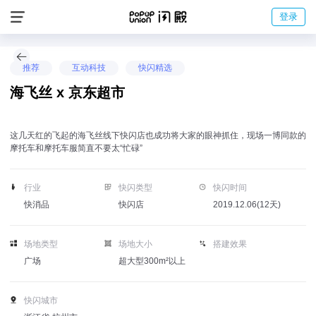
登录
推荐
互动科技
快闪精选
海飞丝 x 京东超市
这几天红的飞起的海飞丝线下快闪店也成功将大家的眼神抓住，现场一博同款的
摩托车和摩托车服简直不要太“忙碌”
行业
快闪类型
快闪时间
快消品
快闪店
2019.12.06(12天)
场地类型
场地大小
搭建效果
广场
超大型300m²以上
快闪城市