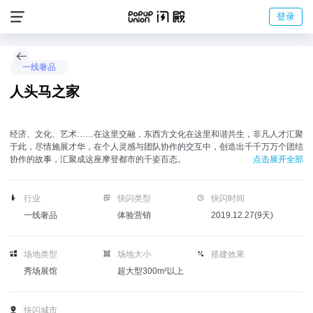
登录
一线奢品
人头马之家
经济、文化、艺术……在这里交融，东西方文化在这里和谐共生，非凡人才汇聚
于此，尽情施展才华，在个人灵感与团队协作的交互中，创造出千千万万个团结
协作的故事，汇聚成这座摩登都市的千姿百态。
点击展开全部
行业
快闪类型
快闪时间
一线奢品
体验营销
2019.12.27(9天)
场地类型
场地大小
搭建效果
秀场展馆
超大型300m²以上
快闪城市