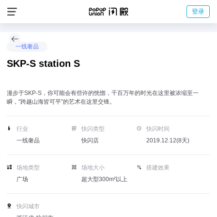
登录
一线奢品
SKP-S station S
漫步于SKP-S，你可能会有些许的恍惚，千百万年的时光在这里被浓缩至一
瞬，“跨越山海皆可平”的艺术在这里交锋。
行业
快闪类型
快闪时间
一线奢品
快闪店
2019.12.12(8天)
场地类型
场地大小
搭建效果
广场
超大型300m²以上
快闪城市