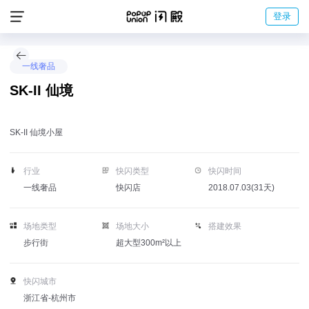
登录
一线奢品
SK-II 仙境
SK-II 仙境小屋
行业
快闪类型
快闪时间
一线奢品
快闪店
2018.07.03(31天)
场地类型
场地大小
搭建效果
步行街
超大型300m²以上
快闪城市
浙江省-杭州市